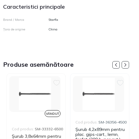
Caracteristici principale
Brand / Marca
Starfix
Țara de origine
China
Produse asemănătoare
VÂNDUT
Cod produs:
SM-36356-4500
Cod produs:
SM-33332-6500
Șurub 4,2x89mm pentru
plac. gips-cart., lemn,
Șurub 3,8x64mm pentru