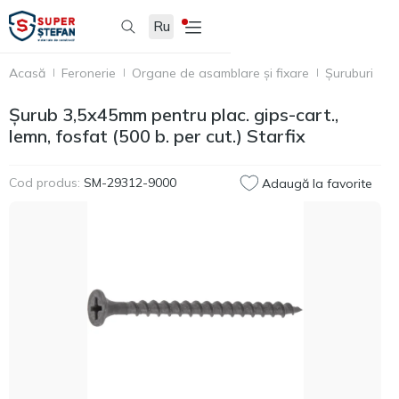
Ru
Acasă
Feronerie
Organe de asamblare și fixare
Șuruburi
Ș
Șurub 3,5x45mm pentru plac. gips-cart.,
lemn, fosfat (500 b. per cut.) Starfix
Cod produs:
SM-29312-9000
Adaugă la favorite