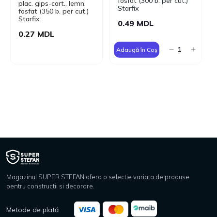
fosfat (300 b. per cut.)
plac. gips-cart., lemn,
Starfix
fosfat (350 b. per cut.)
Starfix
0.49 MDL
0.27 MDL
Adaugă în Coș
Magazinul SUPER STEFAN ofera o selectie variata de produse
pentru constructii si decorare.
Metode de plată