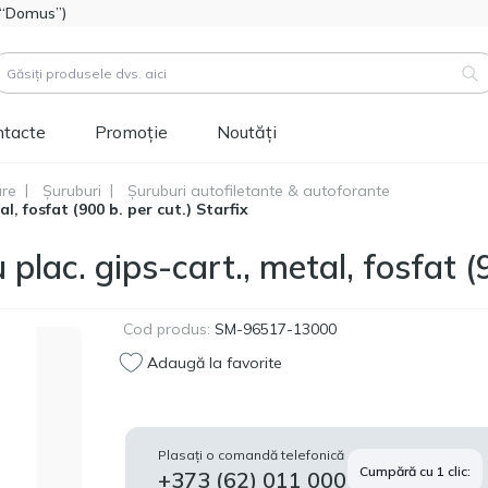
l “Domus”)
ntacte
Promoție
Noutăți
are
Șuruburi
Șuruburi autofiletante & autoforante
, fosfat (900 b. per cut.) Starfix
duse (
3183
)
Cod produs:
111112
ac. gips-cart., metal, fosfat (9
Hidroizolatie bitum-
514.60
polimer FOME FLEX
MDL
Rapid Hydro Defence
Mastic, 4,5kg
Cod produs:
SM-96517-13000
Adaugă la favorite
Cod produs:
453829
Vopsea siliconică
1 346.60
pentru fațadă
MDL
Tikkurila Novasil
Plasați o comandă telefonică
(baza MRA) 2,7L
Cumpără cu 1 clic:
+373 (62) 011 000