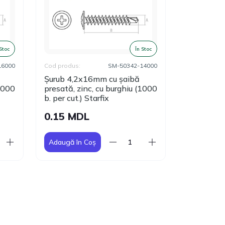
 Stoc
În Stoc
16000
Cod produs:
SM-50342-14000
Cod produs:
Șurub 4,2x16mm cu șaibă
Șurub 4,8
(1000
presată, zinc, cu burghiu (1000
gips-cart.,
b. per cut.) Starfix
per cut.) S
0.15 MDL
0.63 M
Adaugă în Coș
Adaugă în