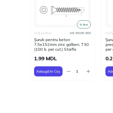
În Stoc
În Stoc
-29322-6500
Cod produs:
SM-99195-800
Cod 
tru plac.
Șurub pentru beton
Șur
fat (500 b.
7,5x152mm zinc galben, T30
pres
(100 b. per cut.) Starfix
per 
1.99 MDL
0.
Adaugă în Coș
Ad