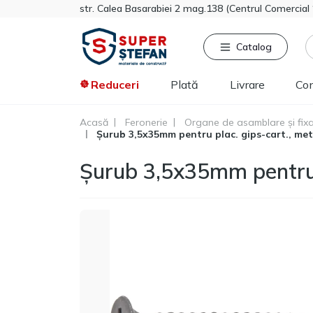
str. Calea Basarabiei 2 mag.138 (Centrul Comercia
Catalog
Reduceri
Plată
Livrare
Co
Acasă
Feronerie
Organe de asamblare și fix
Șurub 3,5x35mm pentru plac. gips-cart., metal
Căutat frecvent
Pro
Tikkurila
Șurub 3,5x35mm pentru pl
Sniezka
Knauf
Vata minerala
Gips-carton
Spumă
Polistiren extrudat
Vopsea decorativa