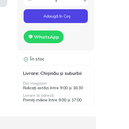
Cod produs:
T00024
160.00
Gips-carton Knauf
Adaugă în Coș
1200x2500x12.5mm
MDL
Hidro
💬 WhatsApp
În stoc
Livrare: Chișinău și suburbii
Din magazin
Ridicați astăzi între 9:00 și 16:30
Livrare la adresă
Primiți mâine între 9:00 și 17:00