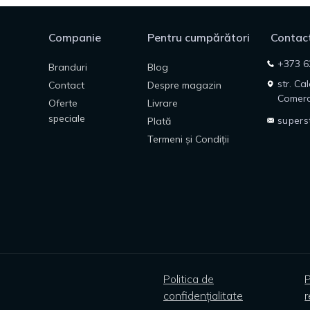
Companie
Pentru cumpărători
Contact
+373 6
Branduri
Blog
str. Ca
Contact
Despre magazin
Comerc
Oferte
Livrare
speciale
supers
Plată
Termeni și Condiții
Politica de
P
confidențialitate
r