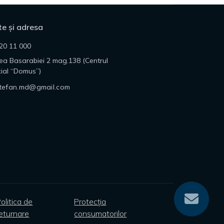
e și adresa
20 11 000
lea Basarabiei 2 mag.138 (Centrul
ial “Domus”)
tefan.md@gmail.com
olitica de
Protecția
eturnare
consumatorilor