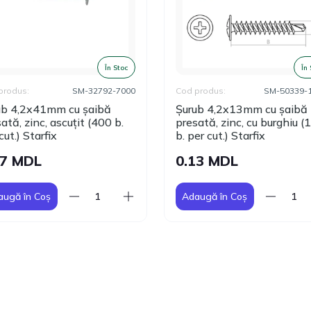
În Stoc
În
produs:
SM-32792-7000
Cod produs:
SM-50339-
ub 4,2x41mm cu șaibă
Șurub 4,2x13mm cu șaibă
ată, zinc, ascuțit (400 b.
presată, zinc, cu burghiu 
cut.) Starfix
b. per cut.) Starfix
27 MDL
0.13 MDL
augă în Coș
Adaugă în Coș