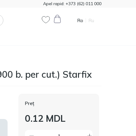
Apel rapid:
+373 (62) 011 000
Ro
Ru
0
0
Cod produs:
T00324
00 b. per cut.) Starfix
385.00
Vata minerala Knauf
1200*7800 50mm,
MDL
18,72m2
Preț
Cod produs:
474321
790.90
Vopsea decorativă
0.12 MDL
Primacol Royal Silk 1kg
MDL
base silver R0