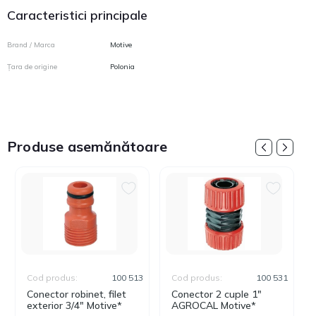
Caracteristici principale
Brand / Marca
Motive
Țara de origine
Polonia
Produse asemănătoare
Cod produs:
100 513
Cod produs:
100 531
Conector robinet, filet
Conector 2 cuple 1"
exterior 3/4" Motive*
AGROCAL Motive*