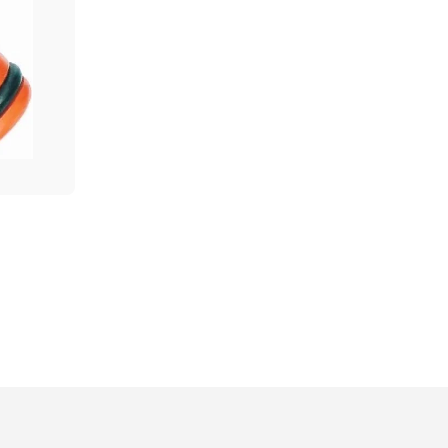
Cod produs:
T00317
180.00
Vopsea Email Sniezka
MDL
Supermal alb lucios 0,8L