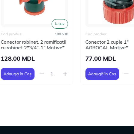
În Stoc
În
produs:
100 538
Cod produs:
10
ctor robinet, 2 ramificatii
Conector 2 cuple 1"
robinet 2*3/4"-1" Motive*
AGROCAL Motive*
8.00 MDL
77.00 MDL
augă în Coș
Adaugă în Coș