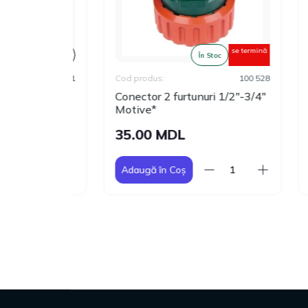
se termină
VÂNDUT
În Stoc
100 511
Cod produs:
100 528
Cod 
et interior
Conector 2 furtunuri 1/2"-3/4"
Cone
Motive*
cu 
35.00 MDL
12
Adaugă în Coș
Ad