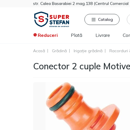
str. Calea Basarabiei 2 mag.138 (Centrul Comercia
Catalog
Reduceri
Plată
Livrare
Co
Acasă
Grădină
Irigație grădină
Racorduri 
Căutat frecvent
Pro
Conector 2 cuple Motiv
Tikkurila
Sniezka
Knauf
Vata minerala
Gips-carton
Spumă
Polistiren extrudat
Vopsea decorativa