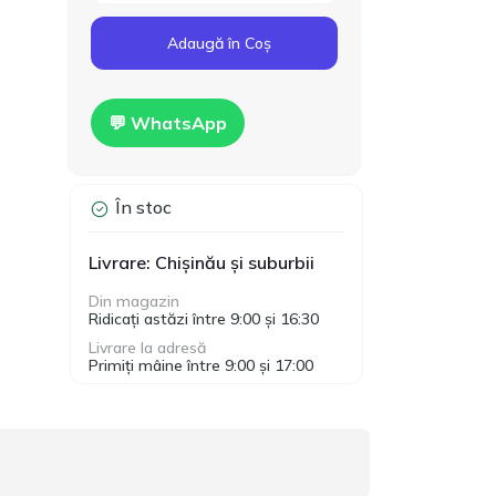
Cod produs:
T00024
160.00
Adaugă în Coș
Gips-carton Knauf
1200x2500x12.5mm
MDL
Hidro
💬 WhatsApp
În stoc
Livrare: Chișinău și suburbii
Din magazin
Ridicați astăzi între 9:00 și 16:30
Livrare la adresă
Primiți mâine între 9:00 și 17:00