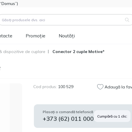
l “Domus”)
ntacte
Promoție
Noutăți
& dispozitive de cuplare
Conector 2 cuple Motive*
duse (
3183
)
e
Cod produs:
111112
Hidroizolatie bitum-
514.60
polimer FOME FLEX
MDL
Rapid Hydro Defence
Cod produs:
100 529
Adaugă la fav
Mastic, 4,5kg
Cod produs:
453829
Vopsea siliconică
1 346.60
Plasați o comandă telefonică
pentru fațadă
Cumpără cu 1 clic:
MDL
+373 (62) 011 000
Tikkurila Novasil
(baza MRA) 2,7L