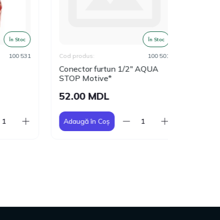
 Stoc
În Stoc
0 531
Cod produs:
100 501
Cod produs:
Conector furtun 1/2" AQUA
Adaptor-c
STOP Motive*
1/2" Moti
52.00 MDL
13.00 
Adaugă în Coș
Adaugă în