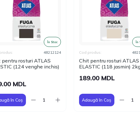
În Stoc
În
produs:
48212124
Cod produs:
482
t pentru rosturi ATLAS
Chit pentru rosturi ATLAS
STIC (124 venghe inchis)
ELASTIC (118 jasmin) 2k
189.00 MDL
9.00 MDL
augă în Coș
Adaugă în Coș