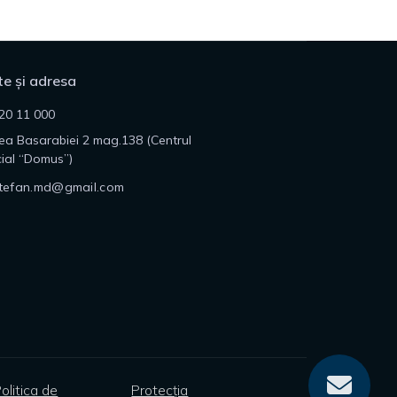
e și adresa
20 11 000
lea Basarabiei 2 mag.138 (Centrul
ial “Domus”)
tefan.md@gmail.com
olitica de
Protecția