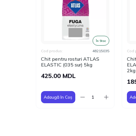
În Stoc
În Stoc
48215203
Cod produs:
48215035
Cod 
 ATLAS
Chit pentru rosturi ATLAS
Chi
el) 5kg
ELASTIC (035 sur) 5kg
ELA
2kg
425.00 MDL
18
Adaugă în Coș
Ad