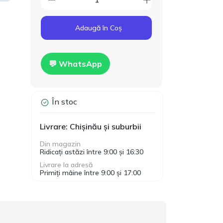
Cod produs:
T00024
160.00
Gips-carton Knauf
Adaugă în Coș
1200x2500x12.5mm
MDL
Hidro
💬 WhatsApp
În stoc
Livrare: Chișinău și suburbii
Din magazin
Ridicați astăzi între 9:00 și 16:30
Livrare la adresă
Primiți mâine între 9:00 și 17:00