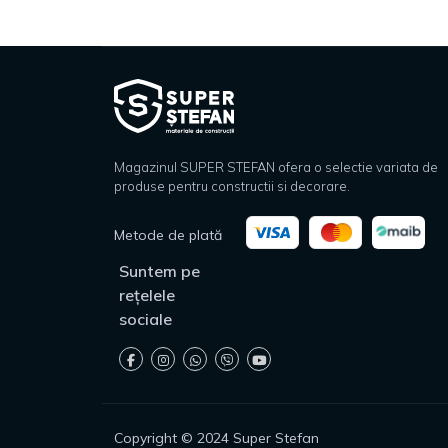
Magazinul SUPER STEFAN ofera o selectie variata de
produse pentru constructii si decorare.
Metode de plată
Suntem pe
rețelele
sociale
Copyright © 2024 Super Stefan