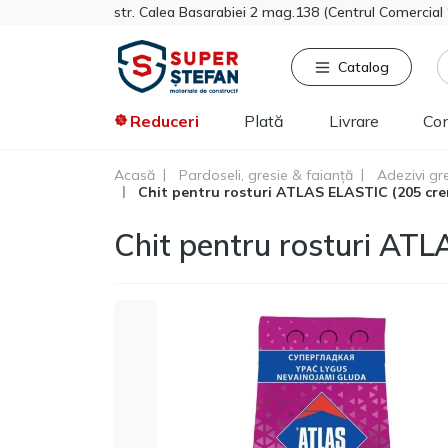
str. Calea Basarabiei 2 mag.138 (Centrul Comercia
Catalog
Reduceri
Plată
Livrare
Co
Acasă
Pardoseli, gresie & faianță
Adezivi gre
Chit pentru rosturi ATLAS ELASTIC (205 cre
Căutat frecvent
Pro
Tikkurila
Chit pentru rosturi AT
Sniezka
Knauf
Vata minerala
Gips-carton
Spumă
Polistiren extrudat
Vopsea decorativa