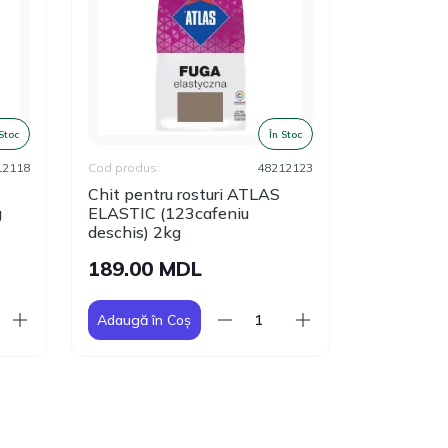
 Stoc
În Stoc
12118
Cod produs:
48212123
Cod produs:
Chit pentru rosturi ATLAS
Chit pentr
g
ELASTIC (123cafeniu
ELASTIC (
deschis) 2kg
425.00
189.00 MDL
Adaugă în Coș
Adaugă în