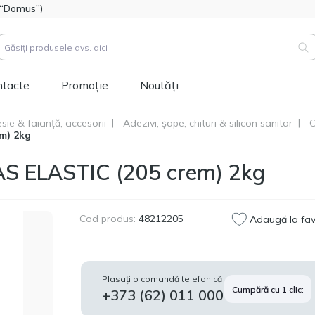
l “Domus”)
ntacte
Promoție
Noutăți
sie & faianță, accesorii
Adezivi, șape, chituri & silicon sanitar
C
m) 2kg
duse (
3183
)
Cod produs:
111112
LAS ELASTIC (205 crem) 2kg
Hidroizolatie bitum-
514.60
polimer FOME FLEX
MDL
Rapid Hydro Defence
Mastic, 4,5kg
Cod produs:
48212205
Adaugă la fav
Cod produs:
453829
Vopsea siliconică
1 346.60
pentru fațadă
MDL
Plasați o comandă telefonică
Tikkurila Novasil
Cumpără cu 1 clic:
+373 (62) 011 000
(baza MRA) 2,7L