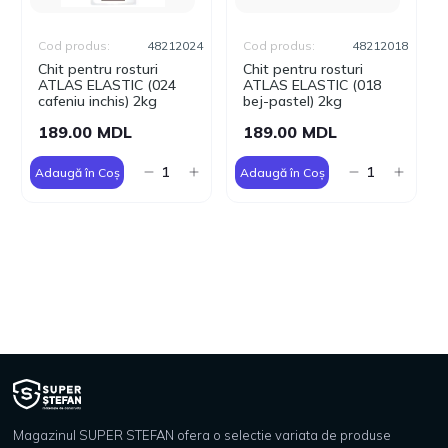
Cod produs:
48212024
Cod produs:
48212018
Chit pentru rosturi
Chit pentru rosturi
ATLAS ELASTIC (024
ATLAS ELASTIC (018
cafeniu inchis) 2kg
bej-pastel) 2kg
189.00 MDL
189.00 MDL
Adaugă în Coș
Adaugă în Coș
Magazinul SUPER STEFAN ofera o selectie variata de produse