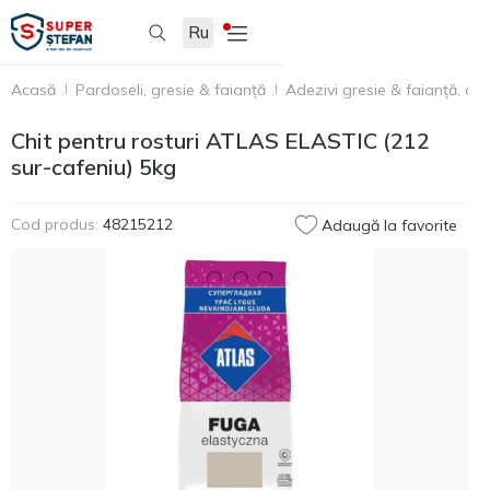
Ru
Acasă
Pardoseli, gresie & faianță
Adezivi gresie & faianță, acc
Chit pentru rosturi ATLAS ELASTIC (212
sur-cafeniu) 5kg
Cod produs:
48215212
Adaugă la favorite