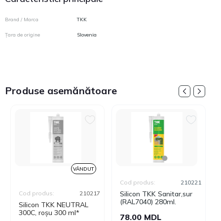
Brand / Marca
TKK
Țara de origine
Slovenia
Produse asemănătoare
VÂNDUT
Cod produs:
210221
Cod produs:
210217
Silicon TKK Sanitar,sur
(RAL7040) 280ml.
Silicon TKK NEUTRAL
300C, roșu 300 ml*
78.00 MDL