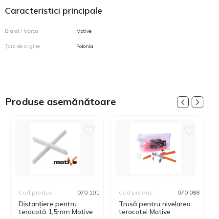
Caracteristici principale
Brand / Marca
Motive
Țara de origine
Polonia
Produse asemănătoare
Cod produs:
070 101
Cod produs:
070 088
Distanțiere pentru
Trusă pentru nivelarea
teracotă 1,5mm Motive
teracotei Motive