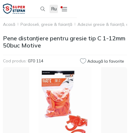
Ru
Acasă
Pardoseli, gresie & faianță
Adezivi gresie & faianță, acc
Pene distanțiere pentru gresie tip C 1-12mm
50buc Motive
Cod produs:
070 114
Adaugă la favorite