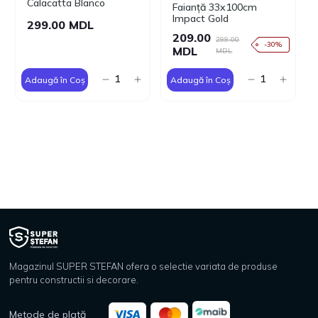
Calacatta Blanco
Faianță 33x100cm
Impact Gold
299.00 MDL
209.00
299.00
-30%
MDL
MDL
Adaugă în Coș
Adaugă în Coș
Magazinul SUPER STEFAN ofera o selectie variata de produse
pentru constructii si decorare.
Metode de plată