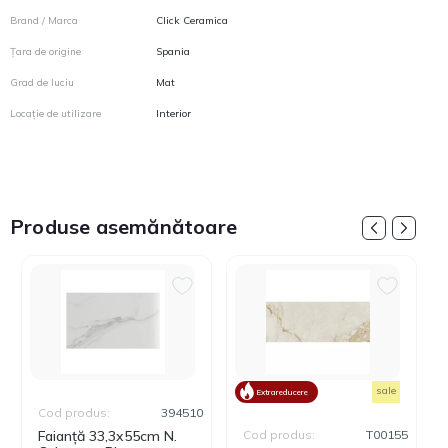
Brand / Marca
Click Ceramica
Țara de origine
Spania
Grad de luciu
Mat
Locație de utilizare
Interior
Produse asemănătoare
sale
Extrareducere
Cod produs:
394510
Faianță 33,3x55cm N.
Cod produs:
T00155