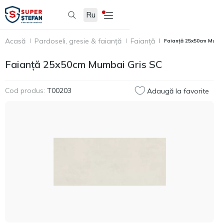
Ru
Acasă
Pardoseli, gresie & faianță
Faianță
Faianță 25x50cm Mumba
Faianță 25x50cm Mumbai Gris SC
Cod produs:
T00203
Adaugă la favorite