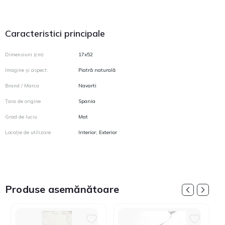
Caracteristici principale
Dimensiuni (cm)
17x52
Imagine și aspect:
Piatră naturală
Brand / Marca
Navarti
Țara de origine
Spania
Grad de luciu
Mat
Locație de utilizare
Interior; Exterior
Produse asemănătoare