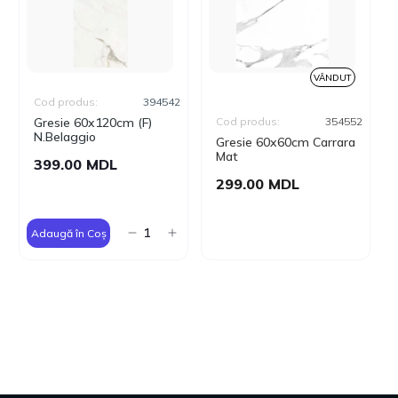
VÂNDUT
Cod produs:
394542
Gresie 60x120cm (F)
Cod produs:
354552
N.Belaggio
Gresie 60x60cm Carrara
Mat
399.00 MDL
299.00 MDL
Adaugă în Coș