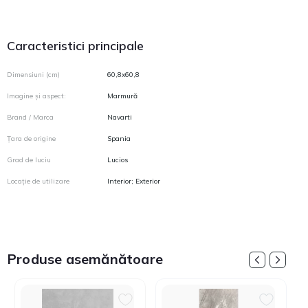
Caracteristici principale
Dimensiuni (cm)
60,8x60,8
Imagine și aspect:
Marmură
Brand / Marca
Navarti
Țara de origine
Spania
Grad de luciu
Lucios
Locație de utilizare
Interior; Exterior
Produse asemănătoare