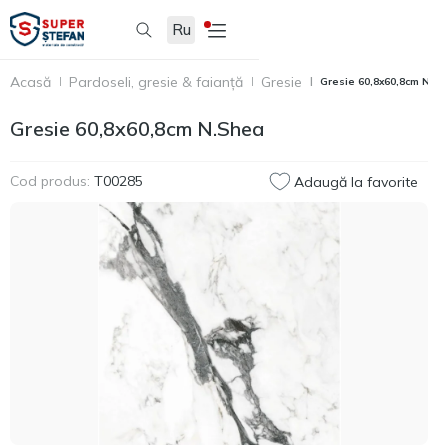
Ru
Acasă
Pardoseli, gresie & faianță
Gresie
Gresie 60,8x60,8cm N.S
Gresie 60,8x60,8cm N.Shea
Cod produs:
T00285
Adaugă la favorite