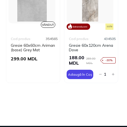
VÂNDUT
sale
Extrareducere
Cod produs:
354565
Cod produs:
434505
Gresie 60x60cm Ariman
Gresie 60x120cm Arena
(base) Grey Mat
Dove
188.00
299.00 MDL
269.00
-30%
MDL
MDL
Adaugă în Coș