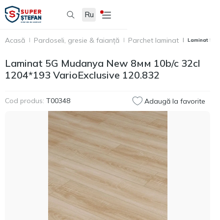
Ru
Acasă
Pardoseli, gresie & faianță
Parchet laminat
Laminat 5G M
Laminat 5G Mudanya New 8мм 10b/c 32cl
1204*193 VarioExclusive 120.832
Cod produs:
T00348
Adaugă la favorite