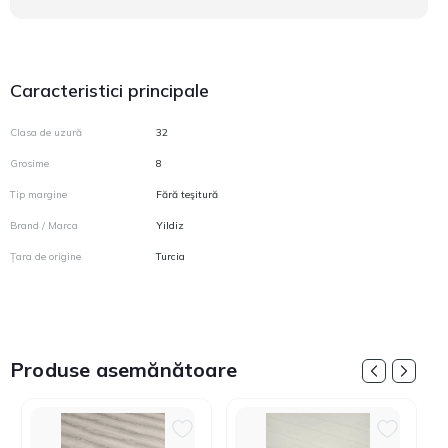
Caracteristici principale
Clasa de uzură
32
Grosime
8
Tip margine
Fără teşitură
Brand / Marca
Yildiz
Țara de origine
Turcia
Produse asemănătoare