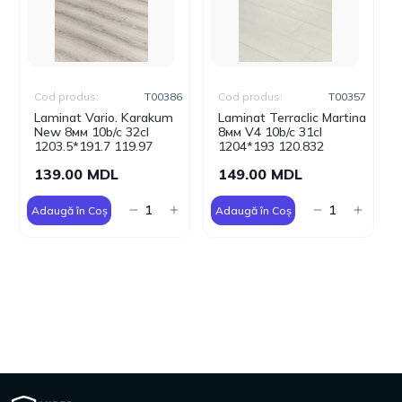
Cod produs:
T00386
Cod produs:
T00357
Laminat Vario. Karakum
Laminat Terraclic Martina
New 8мм 10b/c 32cl
8мм V4 10b/c 31cl
1203.5*191.7 119.97
1204*193 120.832
139.00 MDL
149.00 MDL
Adaugă în Coș
Adaugă în Coș