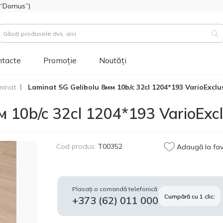
l “Domus”)
ntacte
Promoție
Noutăți
minat
Laminat 5G Gelibolu 8мм 10b/c 32cl 1204*193 VarioExclu
duse (
3183
)
м 10b/c 32cl 1204*193 VarioExc
Cod produs:
111112
Hidroizolatie bitum-
514.60
polimer FOME FLEX
MDL
Rapid Hydro Defence
Cod produs:
T00352
Adaugă la fav
Mastic, 4,5kg
Cod produs:
453829
Vopsea siliconică
1 346.60
Plasați o comandă telefonică
pentru fațadă
Cumpără cu 1 clic:
MDL
+373 (62) 011 000
Tikkurila Novasil
(baza MRA) 2,7L