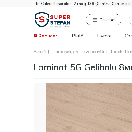
str. Calea Basarabiei 2 mag.138 (Centrul Comercia
Catalog
Reduceri
Plată
Livrare
Co
Acasă
Pardoseli, gresie & faianță
Parchet la
Căutat frecvent
Pro
Laminat 5G Gelibolu 8м
Tikkurila
Sniezka
Knauf
Vata minerala
Gips-carton
Spumă
Polistiren extrudat
Vopsea decorativa