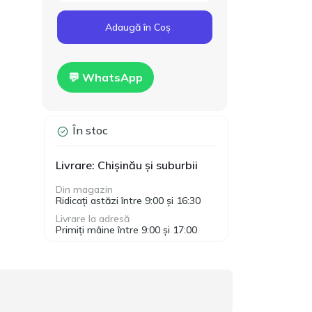
Cod produs:
T00024
160.00
Adaugă în Coș
Gips-carton Knauf
1200x2500x12.5mm
MDL
Hidro
💬 WhatsApp
În stoc
Livrare: Chișinău și suburbii
Din magazin
Ridicați astăzi între 9:00 și 16:30
Livrare la adresă
Primiți mâine între 9:00 și 17:00