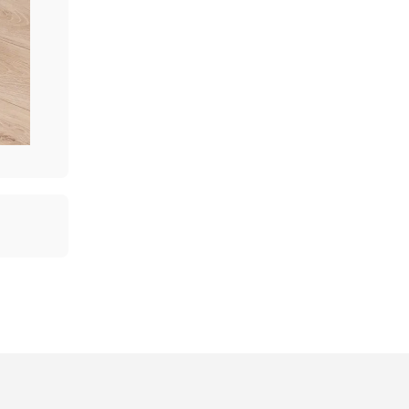
Cod produs:
T00317
180.00
Vopsea Email Sniezka
MDL
Supermal alb lucios 0,8L