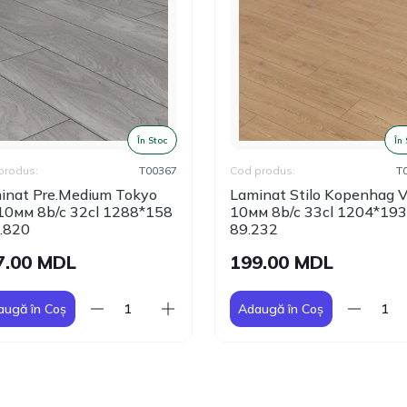
În Stoc
În
produs:
T00367
Cod produs:
T
inat Pre.Medium Tokyo
Laminat Stilo Kopenhag 
10мм 8b/c 32cl 1288*158
10мм 8b/c 33cl 1204*193
.820
89.232
7.00 MDL
199.00 MDL
augă în Coș
Adaugă în Coș