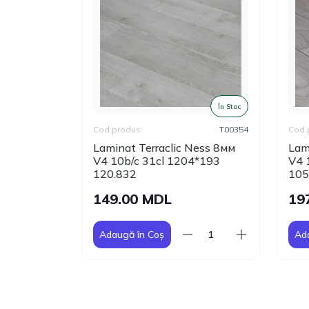
În Stoc
În Stoc
T00400
Cod produs:
T00354
Cod 
asper 7мм
Laminat Terraclic Ness 8мм
Lam
93
V4 10b/c 31cl 1204*193
V4 
120.832
105
149.00 MDL
19
Adaugă în Coș
Ad