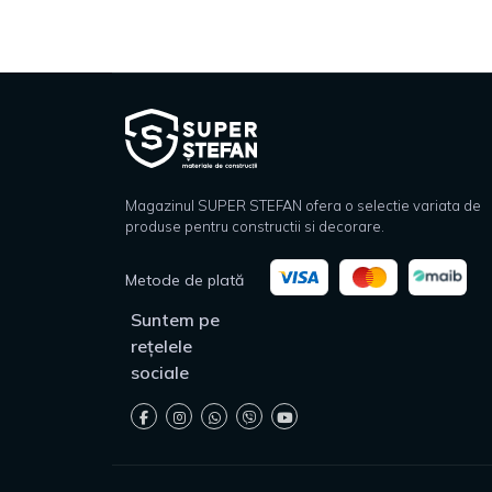
Magazinul SUPER STEFAN ofera o selectie variata de
produse pentru constructii si decorare.
Metode de plată
Suntem pe
rețelele
sociale