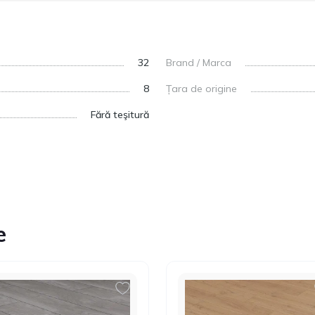
32
Brand / Marca
8
Țara de origine
Fără teşitură
e