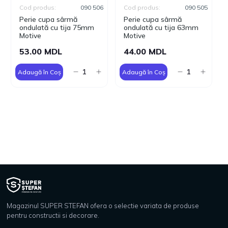
Cod produs:
090 506
Cod produs:
090 505
Perie cupa sârmă
Perie cupa sârmă
ondulată cu tija 75mm
ondulată cu tija 63mm
Motive
Motive
53.00 MDL
44.00 MDL
Adaugă în Coș
Adaugă în Coș
Magazinul SUPER STEFAN ofera o selectie variata de produse
pentru constructii si decorare.