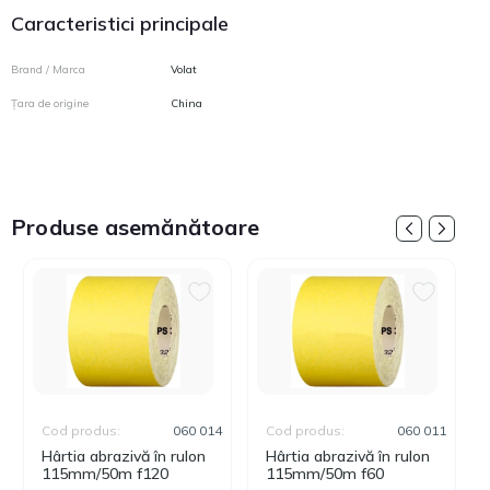
Caracteristici principale
Brand / Marca
Volat
Țara de origine
China
Produse asemănătoare
Cod produs:
060 014
Cod produs:
060 011
Hârtia abrazivă în rulon
Hârtia abrazivă în rulon
115mm/50m f120
115mm/50m f60