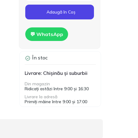
Cod produs:
T00024
160.00
Adaugă în Coș
Gips-carton Knauf
1200x2500x12.5mm
MDL
Hidro
💬 WhatsApp
În stoc
Livrare: Chișinău și suburbii
Din magazin
Ridicați astăzi între 9:00 și 16:30
Livrare la adresă
Primiți mâine între 9:00 și 17:00