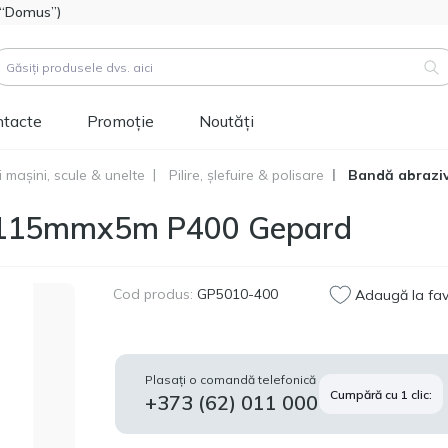
l “Domus”)
ntacte
Promoție
Noutăți
 mașini, scule & unelte
Pilire, șlefuire & polisare
Bandă abrazi
duse (
3183
)
lă 115mmх5m Р400 Gepard
Cod produs:
111112
Hidroizolatie bitum-
514.60
polimer FOME FLEX
MDL
Rapid Hydro Defence
Cod produs:
GP5010-400
Adaugă la fav
Mastic, 4,5kg
Cod produs:
453829
Vopsea siliconică
1 346.60
Plasați o comandă telefonică
pentru fațadă
Cumpără cu 1 clic:
MDL
+373 (62) 011 000
Tikkurila Novasil
(baza MRA) 2,7L