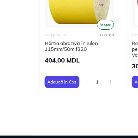
În Stoc
În Stoc
80011-100
Cod produs:
060 019
Cod 
25mm Р100
Hârtia abrazivă în rulon
Roa
Volat
115mm/50m f320
pen
Vol
404.00 MDL
30
Adaugă în Coș
Ad