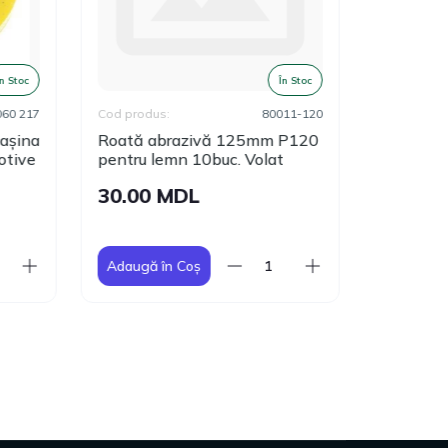
 Stoc
În Stoc
0 217
Cod produs:
80011-120
Cod produs:
șina
Roată abrazivă 125mm Р120
Roată ab
tive
pentru lemn 10buc. Volat
pentru lem
Volat
30.00 MDL
30.00 
Adaugă în Coș
Adaugă în