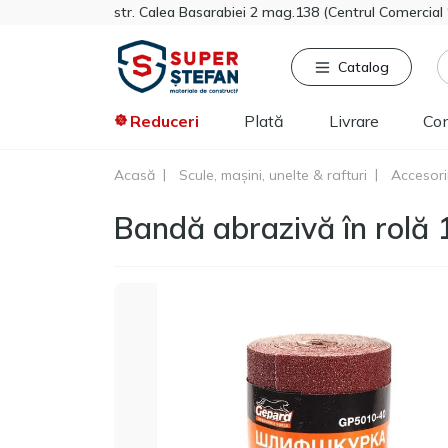
str. Calea Basarabiei 2 mag.138 (Centrul Comercia
Catalog
Reduceri
Plată
Livrare
Co
Acasă
Scule, mașini, unelte & rafturi
Accesorii
Căutat frecvent
Pro
Bandă abrazivă în ro
Tikkurila
Sniezka
Knauf
Vata minerala
Gips-carton
Spumă
Polistiren extrudat
Vopsea decorativa