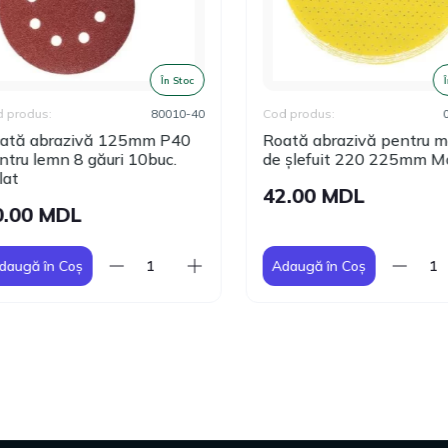
În Stoc
În
produs:
80010-40
Cod produs:
06
tă abrazivă 125mm Р40
Roată abrazivă pentru ma
tru lemn 8 găuri 10buc.
de șlefuit 220 225mm Mo
at
42.00 MDL
.00 MDL
augă în Coș
Adaugă în Coș