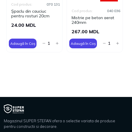
Cod produs:
070 131
Șpaclu din cauciuc
Cod produs:
040 036
pentru rosturi 20cm
Mistrie pe beton aerat
240mm
24.00 MDL
267.00 MDL
Adaugă în Coș
Adaugă în Coș
Magazinul SUPER STEFAN ofera o selectie variata de produse
pentru constructii si decorare.