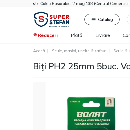
str. Calea Basarabiei 2 mag.138 (Centrul Comercia
Catalog
Reduceri
Plată
Livrare
Co
Acasă
Scule, mașini, unelte & rafturi
Scule & 
Căutat frecvent
Pro
Biți PH2 25mm 5buc. Vo
Tikkurila
Sniezka
Knauf
Vata minerala
Gips-carton
Spumă
Polistiren extrudat
Vopsea decorativa