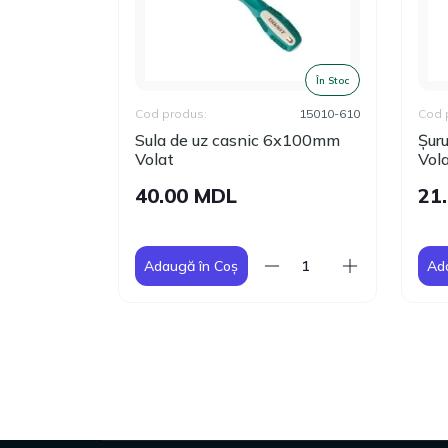
În Stoc
În Stoc
18550-46
Cod produs:
15010-610
Cod 
i 46buc.
Sula de uz casnic 6х100mm
Șur
Volat
Vol
40.00 MDL
21
Adaugă în Coș
Ad