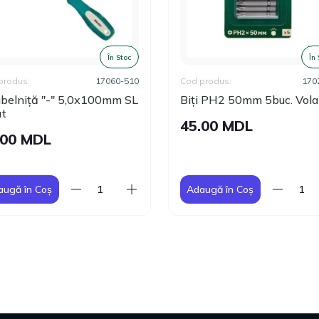
În Stoc
În
produs:
17060-510
Cod produs:
170
ubelniță "-" 5,0х100mm SL
Biți PH2 50mm 5buc. Vola
at
45.00 MDL
.00 MDL
augă în Coș
Adaugă în Coș