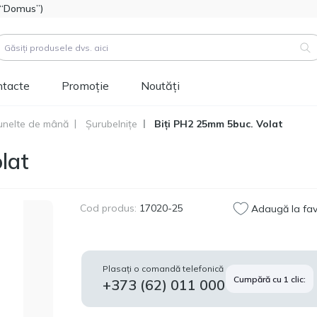
l “Domus”)
ntacte
Promoție
Noutăți
unelte de mână
Șurubelnițe
Biți PH2 25mm 5buc. Volat
duse (
3183
)
lat
Cod produs:
111112
Hidroizolatie bitum-
514.60
polimer FOME FLEX
MDL
Rapid Hydro Defence
Cod produs:
17020-25
Adaugă la fav
Mastic, 4,5kg
Cod produs:
453829
Vopsea siliconică
1 346.60
Plasați o comandă telefonică
pentru fațadă
Cumpără cu 1 clic:
MDL
+373 (62) 011 000
Tikkurila Novasil
(baza MRA) 2,7L