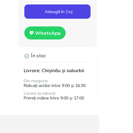
Cod produs:
T00024
160.00
Adaugă în Coș
Gips-carton Knauf
1200x2500x12.5mm
MDL
Hidro
💬 WhatsApp
În stoc
Livrare: Chișinău și suburbii
Din magazin
Ridicați astăzi între 9:00 și 16:30
Livrare la adresă
Primiți mâine între 9:00 și 17:00