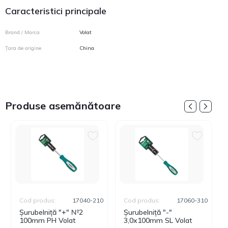
Caracteristici principale
Brand / Marca
Volat
Țara de origine
China
Produse asemănătoare
Cod produs:
17040-210
Cod produs:
17060-310
Șurubelniță "+" №2
Șurubelniță "-"
100mm PH Volat
3,0х100mm SL Volat