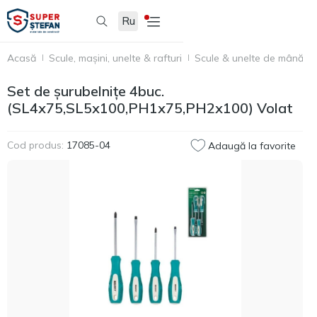
Ru
Acasă
Scule, mașini, unelte & rafturi
Scule & unelte de mână
Set de șurubelnițe 4buc.
(SL4х75,SL5х100,PH1х75,PH2х100) Volat
Cod produs:
17085-04
Adaugă la favorite