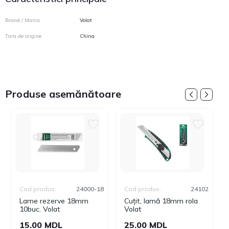
Brand / Marca
Volat
Țara de origine
China
Produse asemănătoare
Cod produs:
24000-18
Cod produs:
24102
Lame rezerve 18mm
Cuțit, lamă 18mm rola
10buc. Volat
Volat
15.00 MDL
25.00 MDL