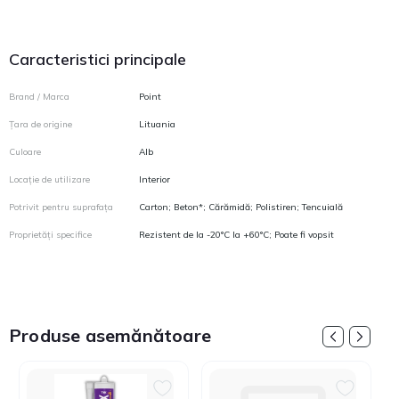
Caracteristici principale
Brand / Marca
Point
Țara de origine
Lituania
Culoare
Alb
Locație de utilizare
Interior
Potrivit pentru suprafața
Carton; Beton*; Cărămidă; Polistiren; Tencuială
Proprietăți specifice
Rezistent de la -20°C la +60°C; Poate fi vopsit
Produse asemănătoare