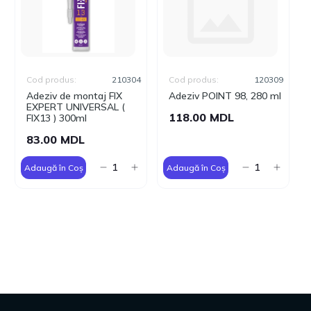
Cod produs:
210304
Cod produs:
120309
Adeziv de montaj FIX
Adeziv POINT 98, 280 ml
EXPERT UNIVERSAL (
118.00 MDL
FIX13 ) 300ml
83.00 MDL
Adaugă în Coș
Adaugă în Coș