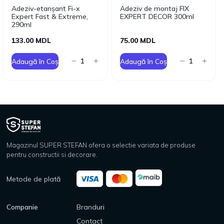
Adeziv-etanșant Fi-x
Adeziv de montaj FIX
Expert Fast & Extreme,
EXPERT DECOR 300ml
290ml
133.00 MDL
75.00 MDL
Adaugă în Coș
Adaugă în Coș
Magazinul SUPER STEFAN ofera o selectie variata de produse
pentru constructii si decorare.
Metode de plată
Companie
Branduri
Contact