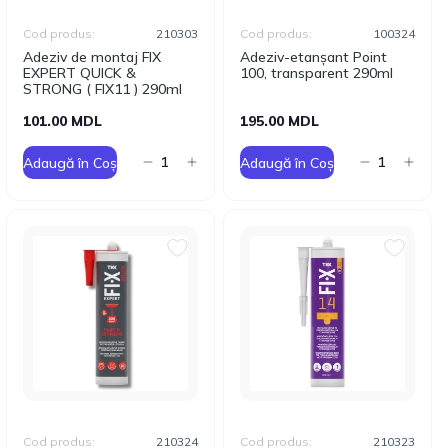
Cod produs:
210303
Cod produs:
100324
Adeziv de montaj FIX
Adeziv-etanșant Point
EXPERT QUICK &
100, transparent 290ml
STRONG ( FIX11 ) 290ml
101.00 MDL
195.00 MDL
Adaugă în Coș
Adaugă în Coș
Cod produs:
210324
Cod produs:
210323