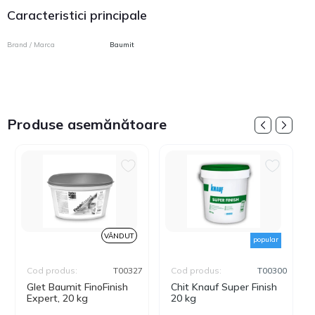
Caracteristici principale
Brand / Marca
Baumit
Produse asemănătoare
VÂNDUT
popular
Cod produs:
T00327
Cod produs:
T00300
Glet Baumit FinoFinish
Chit Knauf Super Finish
Expert, 20 kg
20 kg