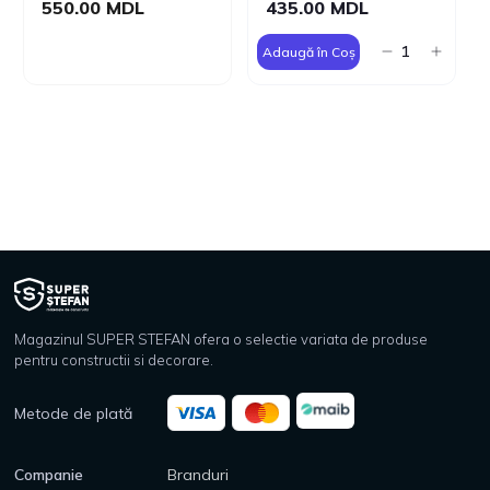
550.00 MDL
435.00 MDL
Adaugă în Coș
Magazinul SUPER STEFAN ofera o selectie variata de produse
pentru constructii si decorare.
Metode de plată
Companie
Branduri