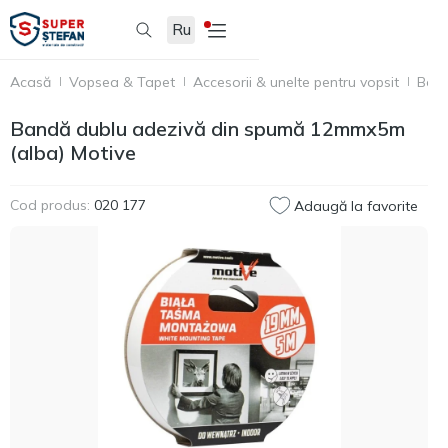
Ru
Acasă
Vopsea & Tapet
Accesorii & unelte pentru vopsit
Benz
Bandă dublu adezivă din spumă 12mmx5m
(alba) Motive
Cod produs:
020 177
Adaugă la favorite