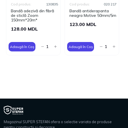
Cod produs:
130835
Cod produs:
020 217
Bandă adezivă din fibră
Bandă antiderapanta
de sticlă Zoom
neagra Motive 50mm/5m
150mm*20m*
123.00 MDL
128.00 MDL
Adaugă în Coș
Adaugă în Coș
Magazinul SUPER STEFAN ofera o selectie variata de produse
pentru constructii si decorare.