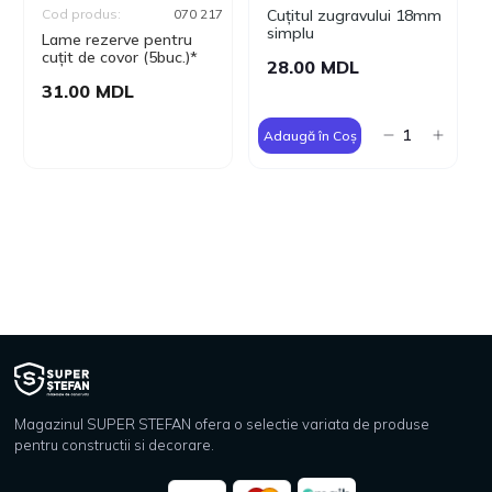
Cod produs:
070 217
Cuțitul zugravului 18mm
simplu
Lame rezerve pentru
cuțit de covor (5buc.)*
28.00 MDL
31.00 MDL
Adaugă în Coș
Magazinul SUPER STEFAN ofera o selectie variata de produse
pentru constructii si decorare.