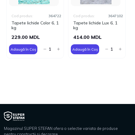
Cod produs:
364722
Cod produs:
3647102
Tapete lichide Color 6, 1
Tapete lichide Lux 6, 1
kg
kg
229.00 MDL
414.00 MDL
Adaugă în Coș
Adaugă în Coș
Magazinul SUPER STEFAN ofera o selectie variata de produse
pentru constructii si decorare.