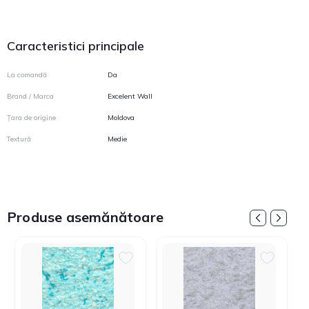
Caracteristici principale
La comandă
Da
Brand / Marca
Excelent Wall
Țara de origine
Moldova
Textură
Medie
Produse asemănătoare