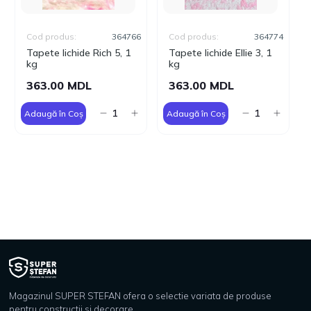
Cod produs:
364766
Cod produs:
364774
Tapete lichide Rich 5, 1
Tapete lichide Ellie 3, 1
kg
kg
363.00 MDL
363.00 MDL
Adaugă în Coș
Adaugă în Coș
Magazinul SUPER STEFAN ofera o selectie variata de produse
pentru constructii si decorare.