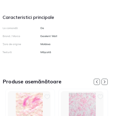
Caracteristici principale
La comandă
Da
Brand / Marca
Excelent Wall
Țara de origine
Moldova
Textură
Mășcată
Produse asemănătoare