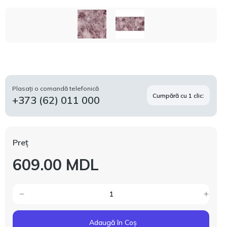
Plasați o comandă telefonică
Cumpără cu 1 clic:
+373 (62) 011 000
Preț
609.00 MDL
Adaugă în Coș