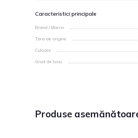
Caracteristici principale
Brand / Marca
Țara de origine
Culoare
Grad de luciu
Produse asemănătoar