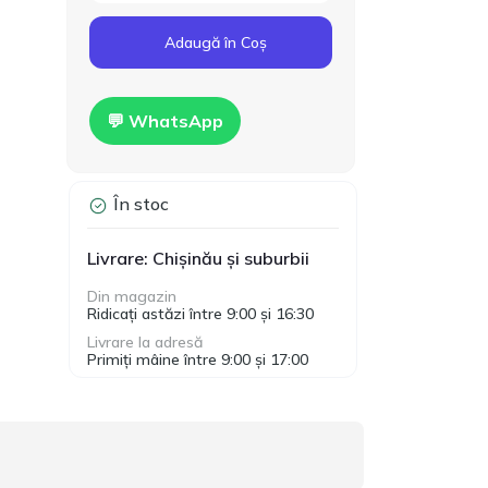
Cod produs:
T00024
160.00
Adaugă în Coș
Gips-carton Knauf
1200x2500x12.5mm
MDL
Hidro
💬 WhatsApp
În stoc
Livrare: Chișinău și suburbii
Din magazin
Ridicați astăzi între 9:00 și 16:30
Livrare la adresă
Primiți mâine între 9:00 și 17:00