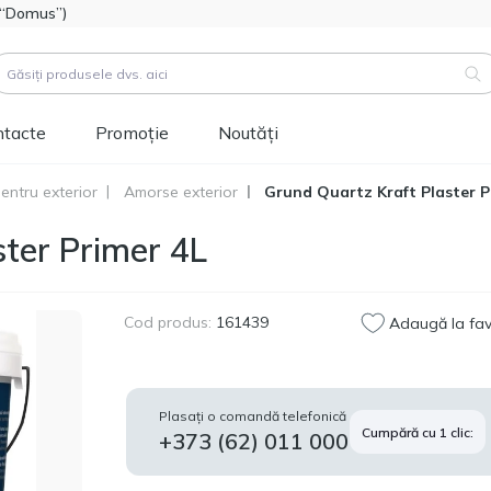
l “Domus”)
ntacte
Promoție
Noutăți
entru exterior
Amorse exterior
Grund Quartz Kraft Plaster P
duse (
3183
)
ster Primer 4L
Cod produs:
111112
Hidroizolatie bitum-
514.60
polimer FOME FLEX
MDL
Rapid Hydro Defence
Cod produs:
161439
Adaugă la fav
Mastic, 4,5kg
Cod produs:
453829
Vopsea siliconică
1 346.60
Plasați o comandă telefonică
pentru fațadă
Cumpără cu 1 clic:
MDL
+373 (62) 011 000
Tikkurila Novasil
(baza MRA) 2,7L