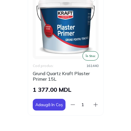
În Stoc
Cod produs:
161440
Grund Quartz Kraft Plaster
Primer 15L
1 377.00 MDL
Adaugă în Coș