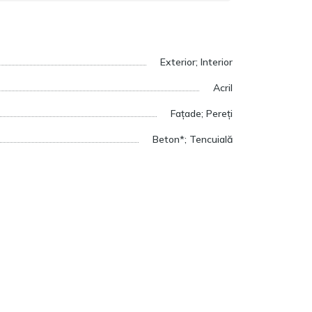
Exterior; Interior
Acril
Fațade; Pereți
Beton*; Tencuială