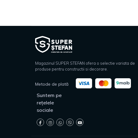
Magazinul SUPER STEFAN ofera o selectie variata de
produse pentru constructii si decorare.
Metode de plată
Suntem pe
rețelele
sociale