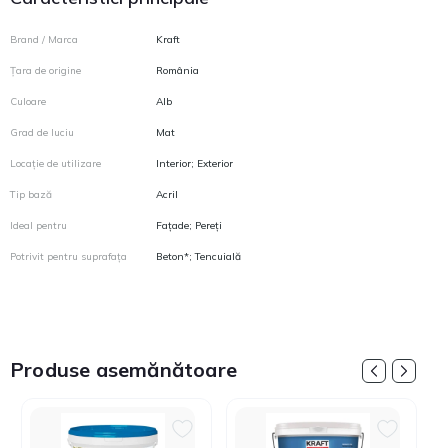
Brand / Marca
Kraft
Țara de origine
România
Culoare
Alb
Grad de luciu
Mat
Locație de utilizare
Interior; Exterior
Tip bază
Acril
Ideal pentru
Fațade; Pereți
Potrivit pentru suprafața
Beton*; Tencuială
Produse asemănătoare