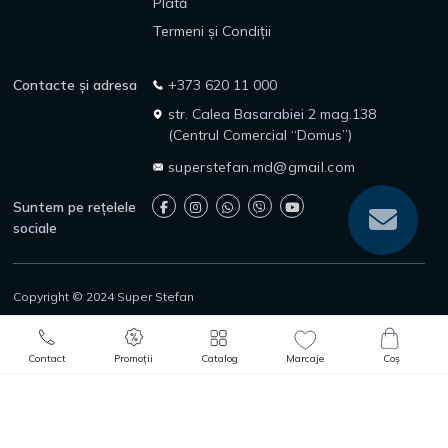
Plată
Termeni și Condiții
Contacte și adresa
+373 620 11 000
str. Calea Basarabiei 2 mag.138
(Centrul Comercial “Domus”)
superstefan.md@gmail.com
Suntem pe rețelele
sociale
Copyright © 2024 Super Stefan
Politica de confidențialitate
Politica de returnare
0
0
Protecția consumatorilor
Adaugă în Coș
Comandă rapidă
Contact
Promoții
Catalog
Marcaje
Coș
Catalog