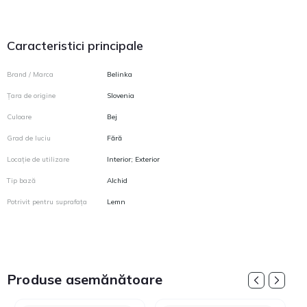
Caracteristici principale
Brand / Marca
Belinka
Țara de origine
Slovenia
Culoare
Bej
Grad de luciu
Fără
Locație de utilizare
Interior; Exterior
Tip bază
Alchid
Potrivit pentru suprafața
Lemn
Produse asemănătoare