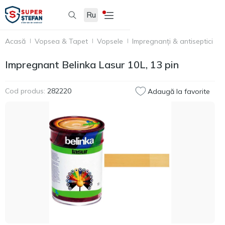
Ru
Acasă
Vopsea & Tapet
Vopsele
Impregnanți & antiseptici
I
Impregnant Belinka Lasur 10L, 13 pin
Cod produs:
282220
Adaugă la favorite