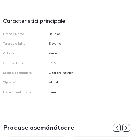
Caracteristici principale
Brand / Marca
Belinka
Țara de origine
Slovenia
Culoare
Verde
Grad de luciu
Fără
Locație de utilizare
Exterior; Interior
Tip bază
Alchid
Potrivit pentru suprafața
Lemn
Produse asemănătoare