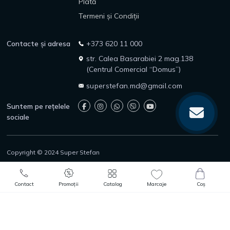
Plată
Termeni și Condiții
Contacte și adresa
+373 620 11 000
str. Calea Basarabiei 2 mag.138
(Centrul Comercial “Domus”)
superstefan.md@gmail.com
Suntem pe rețelele
sociale
Copyright © 2024 Super Stefan
Politica de confidențialitate
Politica de returnare
0
0
Protecția consumatorilor
Adaugă în Coș
Comandă rapidă
Contact
Promoții
Catalog
Marcaje
Coș
Catalog