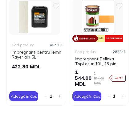
sale
se termină
Extrareducere
Cod produs:
462201
Impregnant pentru lemn
Cod produs:
282247
Rayer alb 5L
Impregnant Belinka
TopLasur 10L, 13 pin
422.80 MDL
1
2
544.00
-40%
574.00
MDL
MDL
Adaugă în Coș
Adaugă în Coș