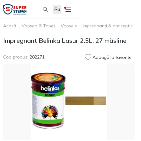
Ru
Acasă
Vopsea & Tapet
Vopsele
Impregnanți & antiseptici
I
Impregnant Belinka Lasur 2.5L, 27 măsline
Cod produs:
282271
Adaugă la favorite