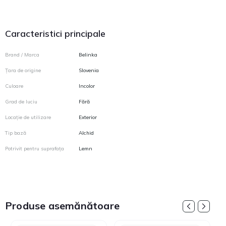
Caracteristici principale
Brand / Marca
Belinka
Țara de origine
Slovenia
Culoare
Incolor
Grad de luciu
Fără
Locație de utilizare
Exterior
Tip bază
Alchid
Potrivit pentru suprafața
Lemn
Produse asemănătoare