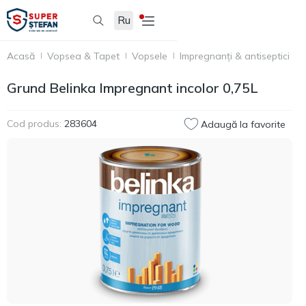
Ru
Acasă
Vopsea & Tapet
Vopsele
Impregnanți & antiseptici
G
Grund Belinka Impregnant incolor 0,75L
Cod produs:
283604
Adaugă la favorite