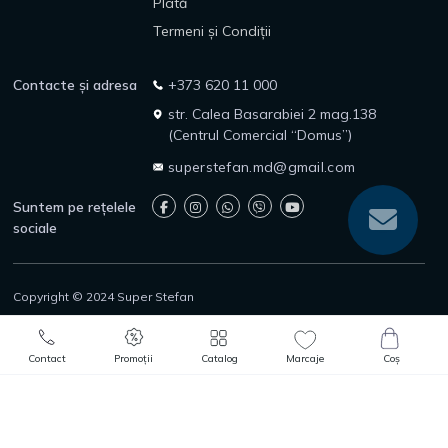
Plată
Termeni și Condiții
Contacte și adresa
+373 620 11 000
str. Calea Basarabiei 2 mag.138
(Centrul Comercial “Domus”)
superstefan.md@gmail.com
Suntem pe rețelele
sociale
Copyright © 2024 Super Stefan
Politica de confidențialitate
Politica de returnare
0
0
Protecția consumatorilor
Adaugă în Coș
Comandă rapidă
Contact
Promoții
Catalog
Marcaje
Coș
Catalog