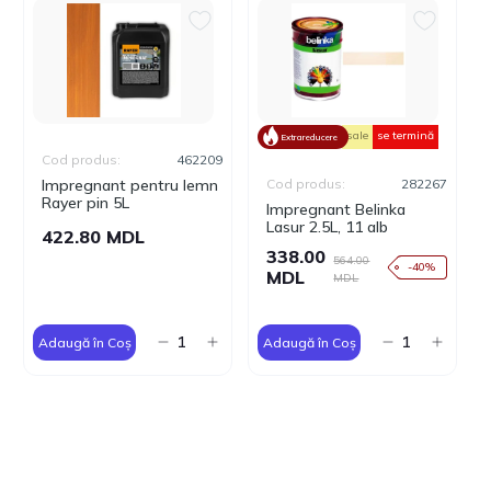
sale
se termină
Extrareducere
Cod produs:
462209
Impregnant pentru lemn
Cod produs:
282267
Rayer pin 5L
Impregnant Belinka
Lasur 2.5L, 11 alb
422.80 MDL
338.00
564.00
-40%
MDL
MDL
Adaugă în Coș
Adaugă în Coș