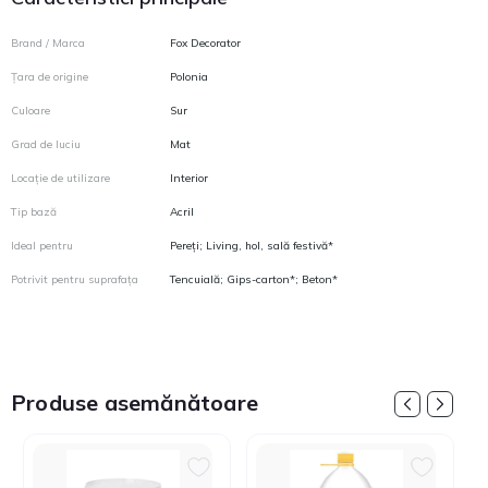
Brand / Marca
Fox Decorator
Țara de origine
Polonia
Culoare
Sur
Grad de luciu
Mat
Locație de utilizare
Interior
Tip bază
Acril
Ideal pentru
Pereți; Living, hol, sală festivă*
Potrivit pentru suprafața
Tencuială; Gips-carton*; Beton*
Produse asemănătoare