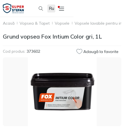
Ru
Acasă
Vopsea & Tapet
Vopsele
Vopsele lavabile pentru inter
Grund vopsea Fox Intium Color gri, 1L
Cod produs:
373602
Adaugă la favorite