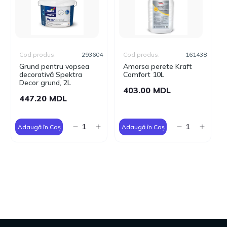
Cod produs:
293604
Cod produs:
161438
Grund pentru vopsea
Amorsa perete Kraft
decorativă Spektra
Comfort 10L
Decor grund, 2L
403.00 MDL
447.20 MDL
Adaugă în Coș
Adaugă în Coș