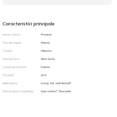
Caracteristici principale
Brand / Marca
Primacol
Țara de origine
Polonia
Culoare
Albastru
Grad de luciu
Semi-lucios
Locație de utilizare
Interior
Tip bază
Acril
Ideal pentru
Living, hol, sală festivă*
Potrivit pentru suprafața
Gips-carton*; Tencuială