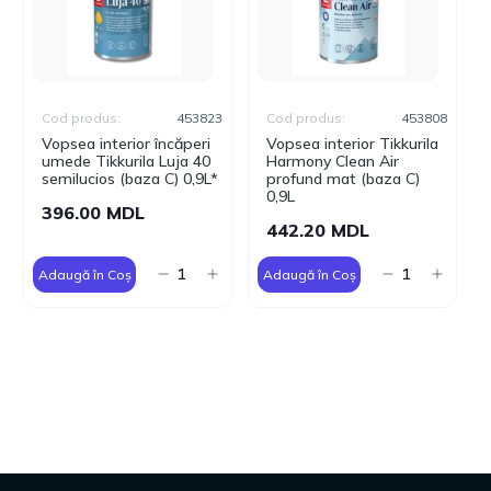
Cod produs:
453823
Cod produs:
453808
Vopsea interior încăperi
Vopsea interior Tikkurila
umede Tikkurila Luja 40
Harmony Clean Air
semilucios (baza C) 0,9L*
profund mat (baza C)
0,9L
396.00 MDL
442.20 MDL
Adaugă în Coș
Adaugă în Coș