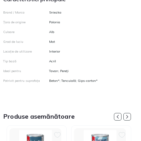
Brand / Marca
Sniezka
Țara de origine
Polonia
Culoare
Alb
Grad de luciu
Mat
Locație de utilizare
Interior
Tip bază
Acril
Ideal pentru
Tavan; Pereți
Potrivit pentru suprafața
Beton*; Tencuială; Gips-carton*
Produse asemănătoare