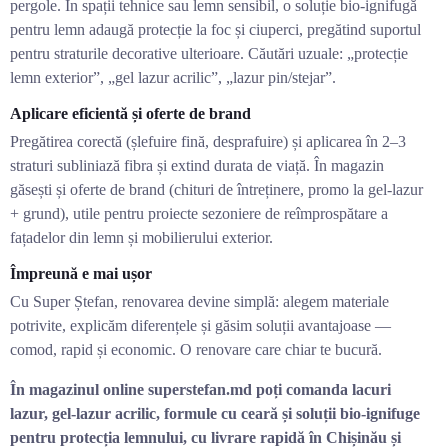
pergole. În spații tehnice sau lemn sensibil, o soluție bio-ignifugă
pentru lemn adaugă protecție la foc și ciuperci, pregătind suportul
pentru straturile decorative ulterioare. Căutări uzuale: „protecție
lemn exterior”, „gel lazur acrilic”, „lazur pin/stejar”.
Aplicare eficientă și oferte de brand
Pregătirea corectă (șlefuire fină, desprafuire) și aplicarea în 2–3
straturi subliniază fibra și extind durata de viață. În magazin
găsești și oferte de brand (chituri de întreținere, promo la gel-lazur
+ grund), utile pentru proiecte sezoniere de reîmprospătare a
fațadelor din lemn și mobilierului exterior.
Împreună e mai ușor
Cu Super Ștefan, renovarea devine simplă: alegem materiale
potrivite, explicăm diferențele și găsim soluții avantajoase —
comod, rapid și economic. O renovare care chiar te bucură.
În magazinul online superstefan.md poți comanda lacuri
lazur, gel-lazur acrilic, formule cu ceară și soluții bio-ignifuge
pentru protecția lemnului, cu livrare rapidă în Chișinău și