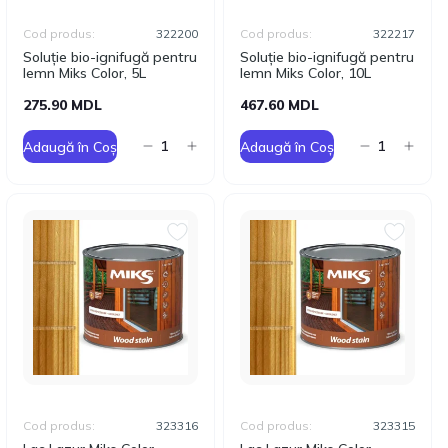
Cod produs:
322200
Cod produs:
322217
Soluție bio-ignifugă pentru
Soluție bio-ignifugă pentru
lemn Мiks Color, 5L
lemn Мiks Color, 10L
275.90 MDL
467.60 MDL
Adaugă în Coș
Adaugă în Coș
Cod produs:
323316
Cod produs:
323315