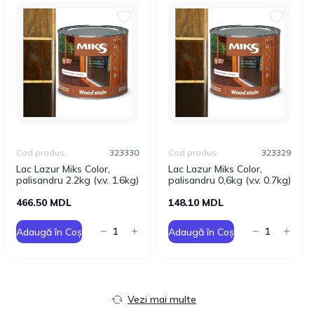
Cod produs:
323330
Cod produs:
323329
Lac Lazur Miks Color,
Lac Lazur Miks Color,
palisandru 2.2kg (v.v. 1.6kg)
palisandru 0,6kg (v.v. 0.7kg)
466.50 MDL
148.10 MDL
Adaugă în Coș
Adaugă în Coș
Vezi mai multe