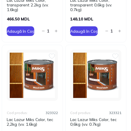
Lac Lazur Miks Color,
Lac Lazur Miks Color,
transparent 2.2kg (v.v.
transparent 0,6kg (v.v.
1.6kg)
0.7kg)
466.50 MDL
148.10 MDL
Adaugă în Coș
Adaugă în Coș
Cod produs:
323322
Cod produs:
323321
Lac Lazur Miks Color, tec
Lac Lazur Miks Color, tec
2,2kg (v.v. 1.6kg)
0,6kg (v.v. 0.7kg)