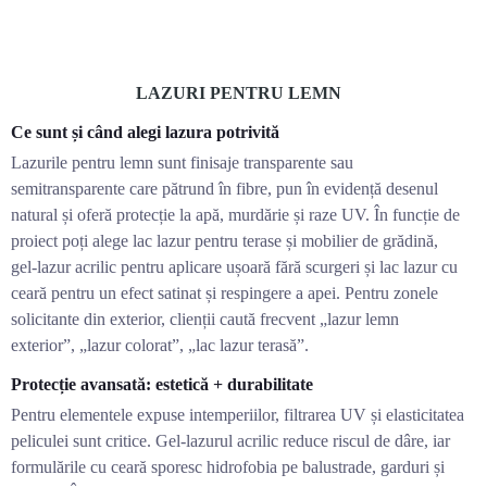
LAZURI PENTRU LEMN
Ce sunt și când alegi lazura potrivită
Lazurile pentru lemn sunt finisaje transparente sau
semitransparente care pătrund în fibre, pun în evidență desenul
natural și oferă protecție la apă, murdărie și raze UV. În funcție de
proiect poți alege lac lazur pentru terase și mobilier de grădină,
gel-lazur acrilic pentru aplicare ușoară fără scurgeri și lac lazur cu
ceară pentru un efect satinat și respingere a apei. Pentru zonele
solicitante din exterior, clienții caută frecvent „lazur lemn
exterior”, „lazur colorat”, „lac lazur terasă”.
Protecție avansată: estetică + durabilitate
Pentru elementele expuse intemperiilor, filtrarea UV și elasticitatea
peliculei sunt critice. Gel-lazurul acrilic reduce riscul de dâre, iar
formulările cu ceară sporesc hidrofobia pe balustrade, garduri și