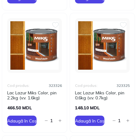
Cod produs:
323326
Cod produs:
323325
Lac Lazur Miks Color, pin
Lac Lazur Miks Color, pin
2.2kg (v.v. 1.6kg)
0,6kg (v.v. 0.7kg)
466.50 MDL
148.10 MDL
Adaugă în Coș
Adaugă în Coș