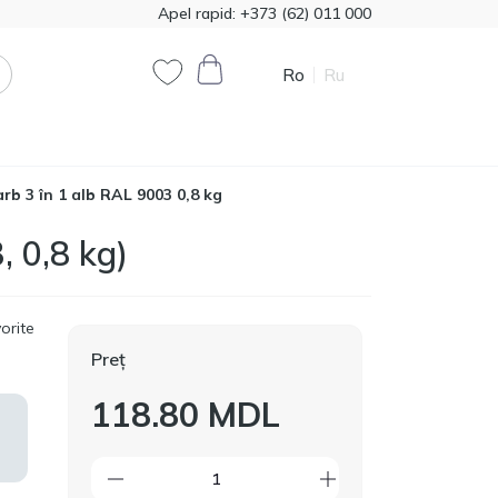
Apel rapid:
+373 (62) 011 000
Ro
Ru
0
0
b 3 în 1 alb RAL 9003 0,8 kg
, 0,8 kg)
Cod produs:
T00324
385.00
Vata minerala Knauf
1200*7800 50mm,
MDL
18,72m2
orite
Preț
Cod produs:
474321
118.80 MDL
790.90
Vopsea decorativă
Primacol Royal Silk 1kg
MDL
base silver R0