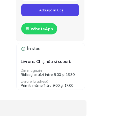
Cod produs:
T00024
160.00
Adaugă în Coș
Gips-carton Knauf
1200x2500x12.5mm
MDL
Hidro
💬 WhatsApp
În stoc
Livrare: Chișinău și suburbii
Din magazin
Ridicați astăzi între 9:00 și 16:30
Livrare la adresă
Primiți mâine între 9:00 și 17:00