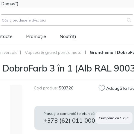
l “Domus”)
ntacte
Promoție
Noutăți
niversale
Vopsea & grund pentru metal
Grund-email DobroFar
duse (
3183
)
 DobroFarb 3 în 1 (Alb RAL 9003
Cod produs:
111112
Hidroizolatie bitum-
514.60
polimer FOME FLEX
MDL
Rapid Hydro Defence
Cod produs:
503726
Adaugă la fav
Mastic, 4,5kg
Cod produs:
453829
Vopsea siliconică
1 346.60
Plasați o comandă telefonică
pentru fațadă
Cumpără cu 1 clic:
MDL
+373 (62) 011 000
Tikkurila Novasil
(baza MRA) 2,7L