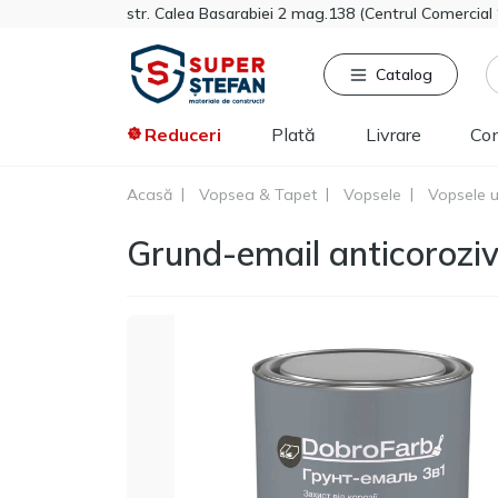
str. Calea Basarabiei 2 mag.138 (Centrul Comercia
Catalog
Reduceri
Plată
Livrare
Co
Acasă
Vopsea & Tapet
Vopsele
Vopsele u
Căutat frecvent
Pro
Grund-email anticoroziv
Tikkurila
Sniezka
Knauf
Vata minerala
Gips-carton
Spumă
Polistiren extrudat
Vopsea decorativa