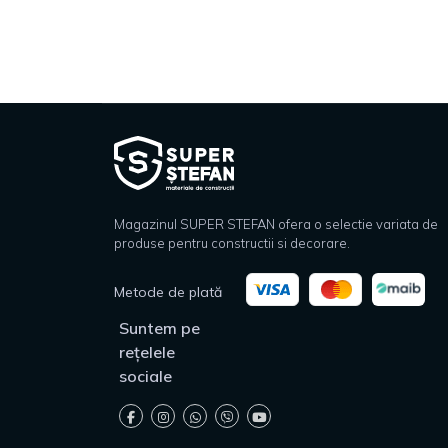
Magazinul SUPER STEFAN ofera o selectie variata de
produse pentru constructii si decorare.
Metode de plată
Suntem pe
rețelele
sociale