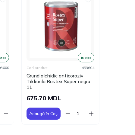
 Stoc
În Stoc
03600
Cod produs:
453604
Cod produs:
Grund alchidic anticoroziv
Grund anti
Tikkurila Rostex Super negru
cafeniu D
1L
94.60 
675.70 MDL
Adaugă în Coș
Adaugă în