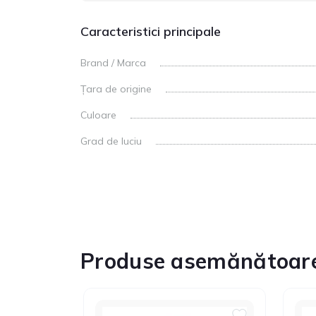
Caracteristici principale
Brand / Marca
Țara de origine
Culoare
Grad de luciu
Produse asemănătoar