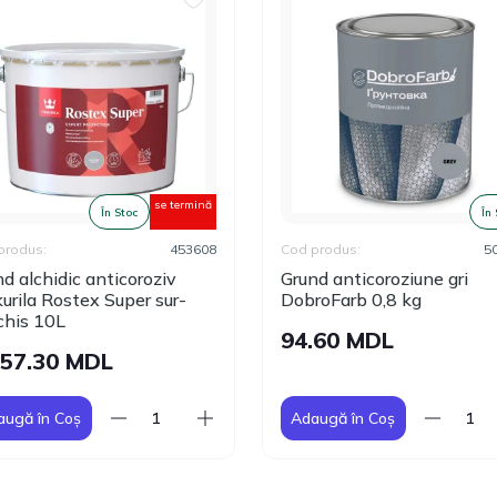
se termină
În Stoc
În
produs:
453608
Cod produs:
5
d alchidic anticoroziv
Grund anticoroziune gri
urila Rostex Super sur-
DobroFarb 0,8 kg
chis 10L
94.60 MDL
657.30 MDL
augă în Coș
Adaugă în Coș