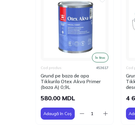
În Stoc
În Stoc
453618
Cod produs:
453617
Cod 
pa
Grund pe baza de apa
Grun
 Primer
Tikkurila Otex Akva Primer
Tikk
(baza А) 0,9L
des
580.00 MDL
4 
Adaugă în Coș
Ad