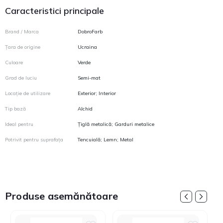
Caracteristici principale
Brand / Marca
DobroFarb
Țara de origine
Ucraina
Culoare
Verde
Grad de luciu
Semi-mat
Locație de utilizare
Exterior; Interior
Tip bază
Alchid
Ideal pentru
Țiglă metalică; Garduri metalice
Potrivit pentru suprafața
Tencuială; Lemn; Metal
Produse asemănătoare