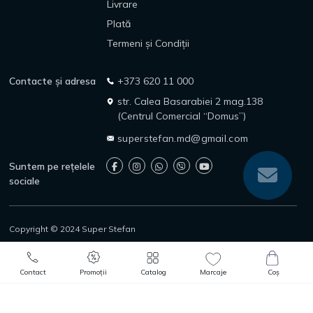
Livrare
Plată
Termeni și Condiții
Contacte și adresa
+373 620 11 000
str. Calea Basarabiei 2 mag.138
(Centrul Comercial “Domus”)
superstefan.md@gmail.com
Suntem pe rețelele
sociale
Copyright © 2024 Super Stefan
Politica de confidențialitate
Politica de returnare
0
0
Protecția consumatorilor
Adaugă în Coș
Comandă rapidă
Contact
Promoții
Catalog
Marcaje
Coș
Catalog