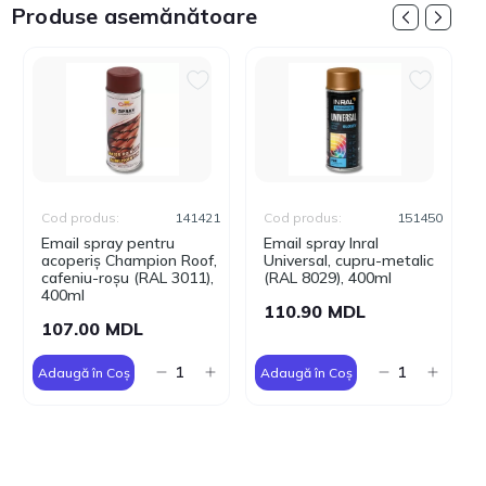
Produse asemănătoare
Cod produs:
141421
Cod produs:
151450
Email spray pentru
Email spray Inral
acoperiș Champion Roof,
Universal, cupru-metalic
cafeniu-roșu (RAL 3011),
(RAL 8029), 400ml
400ml
110.90 MDL
107.00 MDL
Adaugă în Coș
Adaugă în Coș