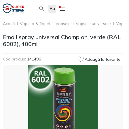
Ru
Acasă
Vopsea & Tapet
Vopsele
Vopsele universale
Vopsea
Email spray universal Champion, verde (RAL
6002), 400ml
Cod produs:
141496
Adaugă la favorite