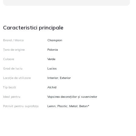
Caracteristici principale
Brand / Marca
Champion
Țara de origine
Polonia
Culoare
Verde
Grad de luciu
Lucios
Locație de utilizare
Interior; Exterior
Tip bază
Alchid
Ideal pentru
Vopsirea decorațiilor și suvenirelor
Potrivit pentru suprafața
Lemn; Plastic; Metal; Beton*