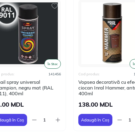
În Stoc
În
produs:
141456
Cod produs:
1
l spray universal
Vopsea decorativă cu efec
mpion, negru mat (RAL
ciocan Inral Hammer, antr
1), 400ml
400ml
.00 MDL
138.00 MDL
augă în Coș
Adaugă în Coș