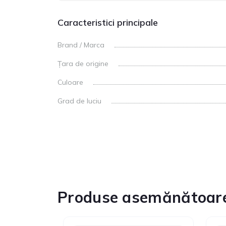
Caracteristici principale
Brand / Marca
Țara de origine
Culoare
Grad de luciu
Produse asemănătoar