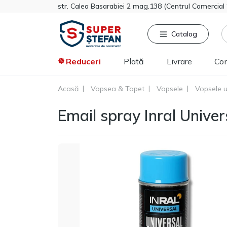
str. Calea Basarabiei 2 mag.138 (Centrul Comercia
Catalog
Reduceri
Plată
Livrare
Co
Acasă
Vopsea & Tapet
Vopsele
Vopsele u
Căutat frecvent
Pro
Email spray Inral Unive
Tikkurila
Sniezka
Knauf
Vata minerala
Gips-carton
Spumă
Polistiren extrudat
Vopsea decorativa