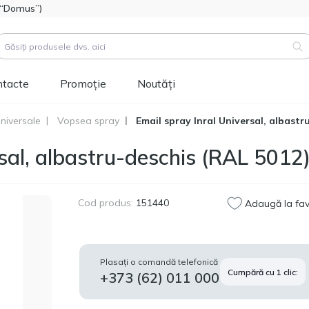
l “Domus”)
ntacte
Promoție
Noutăți
niversale
Vopsea spray
Email spray Inral Universal, albastr
duse (
3183
)
rsal, albastru-deschis (RAL 5012
Cod produs:
111112
Hidroizolatie bitum-
514.60
polimer FOME FLEX
MDL
Rapid Hydro Defence
Cod produs:
151440
Adaugă la fav
Mastic, 4,5kg
Cod produs:
453829
Vopsea siliconică
1 346.60
Plasați o comandă telefonică
pentru fațadă
Cumpără cu 1 clic:
MDL
+373 (62) 011 000
Tikkurila Novasil
(baza MRA) 2,7L