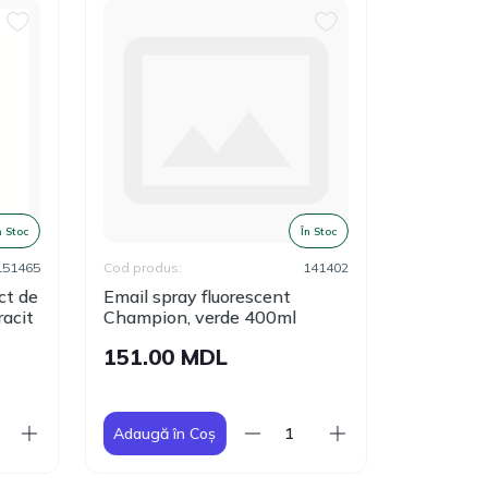
 Stoc
În Stoc
51465
Cod produs:
141402
Cod produs:
t de
Email spray fluorescent
Email spra
acit
Champion, verde 400ml
Champion,
151.00 MDL
151.00
Adaugă în Coș
Adaugă în