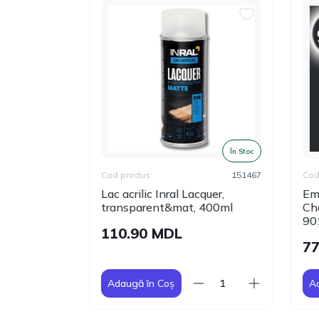
În Stoc
În Stoc
151442
Cod produs:
151467
Cod 
iversal,
Lac acrilic Inral Lacquer,
Emai
22), 400ml
transparent&mat, 400ml
Cha
901
110.90 MDL
77
Adaugă în Coș
Ad