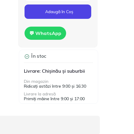
Cod produs:
T00024
160.00
Adaugă în Coș
Gips-carton Knauf
1200x2500x12.5mm
MDL
Hidro
💬 WhatsApp
În stoc
Livrare: Chișinău și suburbii
Din magazin
Ridicați astăzi între 9:00 și 16:30
Livrare la adresă
Primiți mâine între 9:00 și 17:00