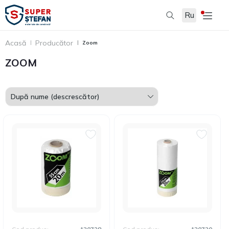
Ru
Filtru
Acasă
Producător
Zoom
ZOOM