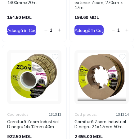
1400mmx20m
exterior Zoom, 270cm x
17m
154.50 MDL
198.60 MDL
Adaugă în Coș
Adaugă în Coș
Cod produs:
131313
Cod produs:
131314
Garnitură Zoom Industrial
Garnitură Zoom Industrial
D negru14x12mm 40m
D negru 21x17mm 50m
922.50 MDL
2 655.00 MDL