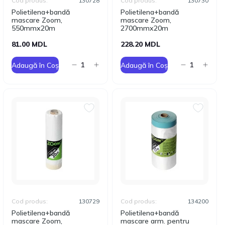
Cod produs:
130728
Cod produs:
130730
Polietilena+bandă
Polietilena+bandă
mascare Zoom,
mascare Zoom,
550mmx20m
2700mmx20m
81.00 MDL
228.20 MDL
Adaugă în Coș
Adaugă în Coș
Cod produs:
130729
Cod produs:
134200
Polietilena+bandă
Polietilena+bandă
mascare Zoom,
mascare arm. pentru