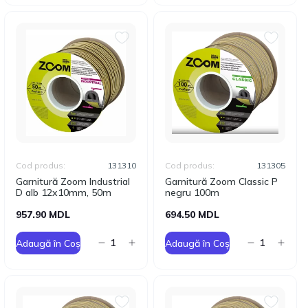
Cod produs:
131310
Cod produs:
131305
Garnitură Zoom Industrial
Garnitură Zoom Classic P
D alb 12x10mm, 50m
negru 100m
957.90 MDL
694.50 MDL
Adaugă în Coș
Adaugă în Coș