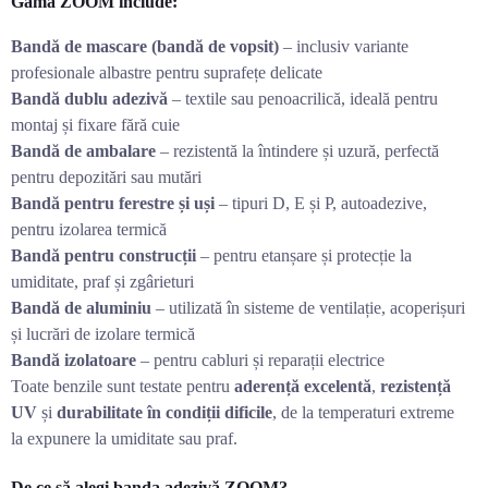
Gama ZOOM include:
Bandă de mascare (bandă de vopsit)
– inclusiv variante
profesionale albastre pentru suprafețe delicate
Bandă dublu adezivă
– textile sau penoacrilică, ideală pentru
montaj și fixare fără cuie
Bandă de ambalare
– rezistentă la întindere și uzură, perfectă
pentru depozitări sau mutări
Bandă pentru ferestre și uși
– tipuri D, E și P, autoadezive,
pentru izolarea termică
Bandă pentru construcții
– pentru etanșare și protecție la
umiditate, praf și zgârieturi
Bandă de aluminiu
– utilizată în sisteme de ventilație, acoperișuri
și lucrări de izolare termică
Bandă izolatoare
– pentru cabluri și reparații electrice
Toate benzile sunt testate pentru
aderență excelentă
,
rezistență
UV
și
durabilitate în condiții dificile
, de la temperaturi extreme
la expunere la umiditate sau praf.
De ce să alegi banda adezivă ZOOM?