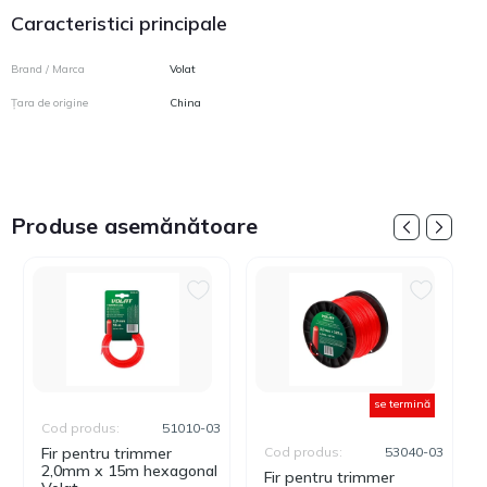
Caracteristici principale
Brand / Marca
Volat
Țara de origine
China
Produse asemănătoare
se termină
Cod produs:
51010-03
Fir pentru trimmer
Cod produs:
53040-03
2,0mm х 15m hexagonal
Fir pentru trimmer