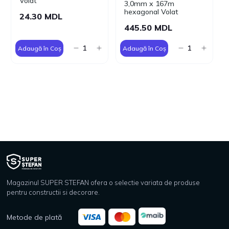
Volat
3,0mm х 167m
hexagonal Volat
24.30 MDL
445.50 MDL
Adaugă în Coș
Adaugă în Coș
Magazinul SUPER STEFAN ofera o selectie variata de produse
pentru constructii si decorare.
Metode de plată