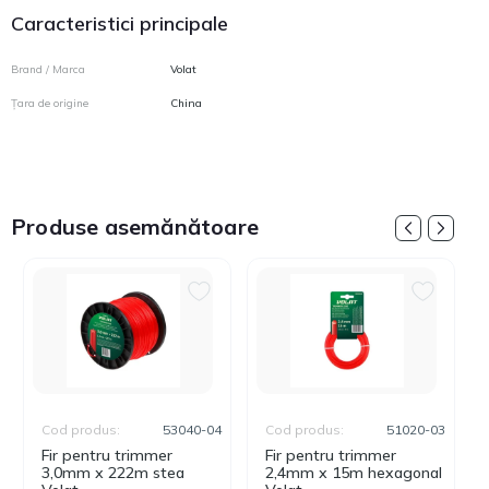
Caracteristici principale
Brand / Marca
Volat
Țara de origine
China
Produse asemănătoare
Cod produs:
53040-04
Cod produs:
51020-03
Fir pentru trimmer
Fir pentru trimmer
3,0mm х 222m stea
2,4mm х 15m hexagonal