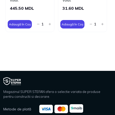
Volat
Volat
445.50 MDL
31.60 MDL
Adaugă în Coș
Adaugă în Coș
Magazinul SUPER STEFAN ofera o selectie variata de produse
pentru constructii si decorare.
Metode de plată