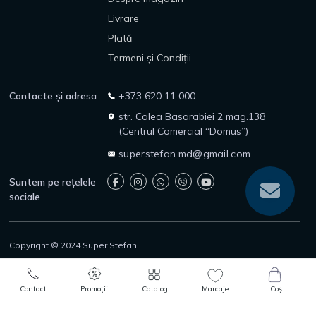
Livrare
Plată
Termeni și Condiții
Contacte și adresa
+373 620 11 000
str. Calea Basarabiei 2 mag.138
(Centrul Comercial “Domus”)
superstefan.md@gmail.com
Suntem pe rețelele
sociale
Copyright © 2024 Super Stefan
Politica de confidențialitate
Politica de returnare
0
0
Protecția consumatorilor
Contact
Promoții
Catalog
Marcaje
Coș