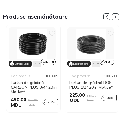
Produse asemănătoare
VÂNDUT
VÂNDUT
sale
sale
Extrareducere
Extrareducere
Cod produs:
100 605
Cod produs:
100 600
Furtun de grădină
Furtun de grădină BOS
CARBON PLUS 3/4" 20m
PLUS 1/2" 20m Motive*
Motive*
225.00
338.00
-33%
450.00
MDL
676.00
MDL
-33%
MDL
MDL