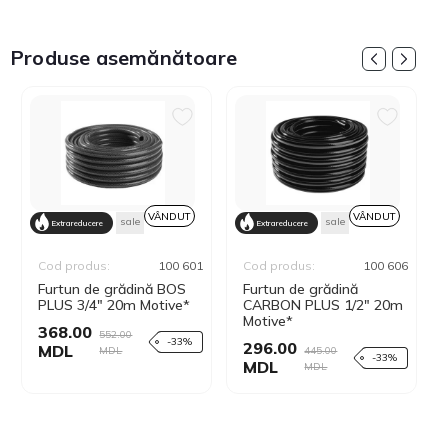
Produse asemănătoare
VÂNDUT
VÂNDUT
sale
sale
Extrareducere
Extrareducere
Cod produs:
100 601
Cod produs:
100 606
Furtun de grădină BOS
Furtun de grădină
PLUS 3/4" 20m Motive*
CARBON PLUS 1/2" 20m
Motive*
368.00
552.00
-33%
296.00
MDL
MDL
445.00
-33%
MDL
MDL