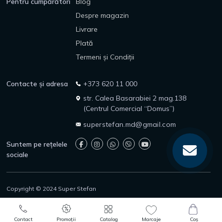
Pentru cumpărători
Blog
Despre magazin
Livrare
Plată
Termeni și Condiții
Contacte și adresa
+373 620 11 000
str. Calea Basarabiei 2 mag.138
(Centrul Comercial “Domus”)
superstefan.md@gmail.com
Suntem pe rețelele
sociale
Copyright © 2024 Super Stefan
Politica de confidențialitate
Politica de returnare
0
0
Protecția consumatorilor
Contact
Promoții
Catalog
Marcaje
Coș