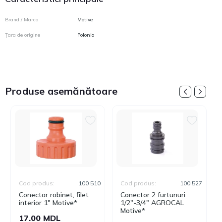
Brand / Marca
Motive
Țara de origine
Polonia
Produse asemănătoare
Cod produs:
100 510
Cod produs:
100 527
Conector robinet, filet
Conector 2 furtunuri
interior 1" Motive*
1/2"-3/4" AGROCAL
Motive*
17.00 MDL