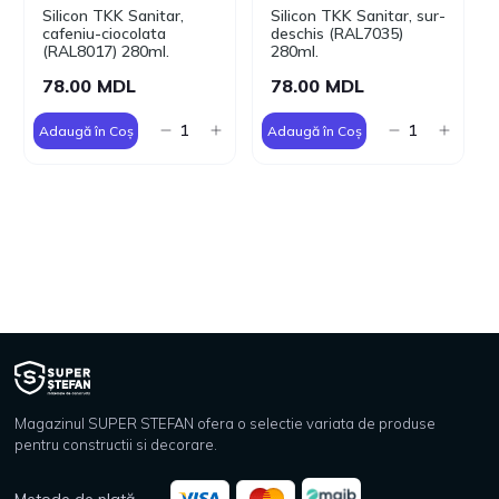
Silicon TKK Sanitar,
Silicon TKK Sanitar, sur-
cafeniu-ciocolata
deschis (RAL7035)
(RAL8017) 280ml.
280ml.
78.00 MDL
78.00 MDL
Adaugă în Coș
Adaugă în Coș
Magazinul SUPER STEFAN ofera o selectie variata de produse
pentru constructii si decorare.