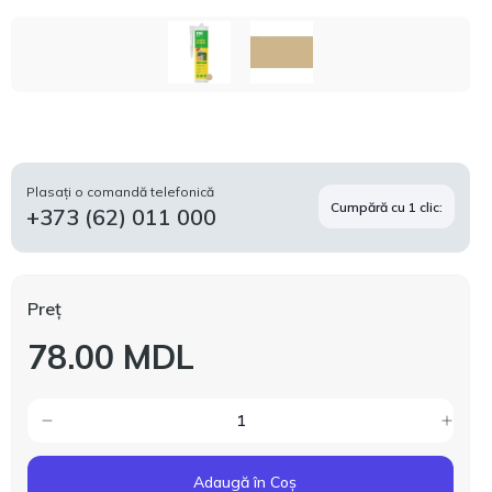
Plasați o comandă telefonică
Cumpără cu 1 clic:
+373 (62) 011 000
Preț
78.00 MDL
Adaugă în Coș