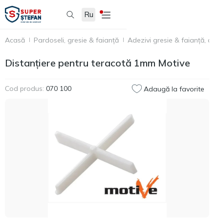
Ru
Acasă
Pardoseli, gresie & faianță
Adezivi gresie & faianță, acc
Distanțiere pentru teracotă 1mm Motive
Cod produs:
070 100
Adaugă la favorite