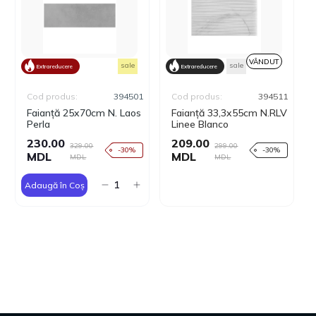
VÂNDUT
sale
sale
Extrareducere
Extrareducere
Cod produs:
394501
Cod produs:
394511
Faianță 25x70cm N. Laos
Faianță 33,3x55cm N.RLV
Perla
Linee Blanco
230.00
209.00
329.00
299.00
-30%
-30%
MDL
MDL
MDL
MDL
Adaugă în Coș