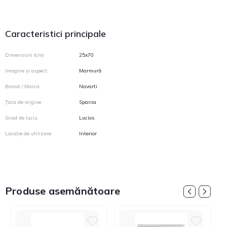
Caracteristici principale
Dimensiuni (cm)
25x70
Imagine și aspect:
Marmură
Brand / Marca
Navarti
Țara de origine
Spania
Grad de luciu
Lucios
Locație de utilizare
Interior
Produse asemănătoare