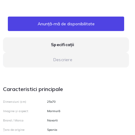
Anunță-mă de disponibilitate
Specificații
Descriere
Caracteristici principale
Dimensiuni (cm)
25x70
Imagine și aspect:
Marmură
Brand / Marca
Navarti
Țara de origine
Spania