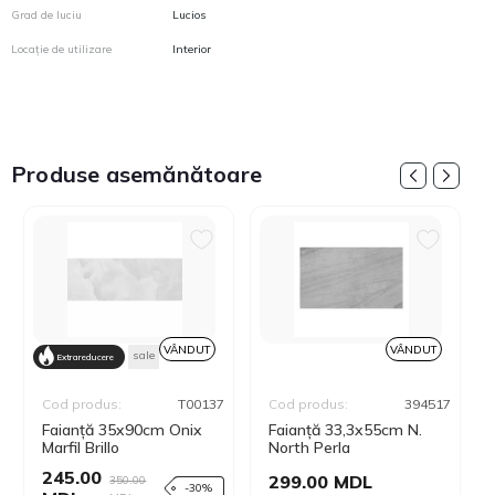
Grad de luciu
Lucios
Locație de utilizare
Interior
Produse asemănătoare
VÂNDUT
VÂNDUT
sale
Extrareducere
Cod produs:
T00137
Cod produs:
394517
Faianță 35x90cm Onix
Faianță 33,3x55cm N.
Marfil Brillo
North Perla
245.00
299.00 MDL
350.00
-30%